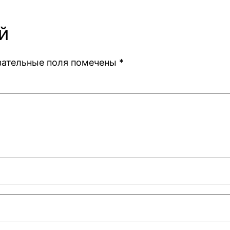
й
зательные поля помечены
*