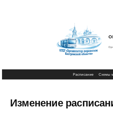
Перейти
к
содержимому
О
Ор
Расписание
Схемы 
Изменение расписан