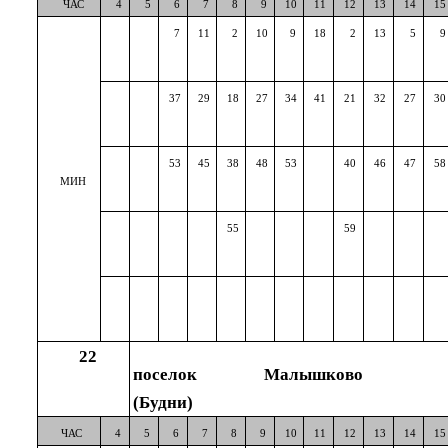
ЧАС
4
5
6
7
8
9
10
11
12
13
14
15
7
11
2
10
9
18
2
13
5
9
37
29
18
27
34
41
21
32
27
30
53
45
38
48
53
40
46
47
58
МИН
55
59
22
поселок Малышково
(Будни)
ЧАС
4
5
6
7
8
9
10
11
12
13
14
15