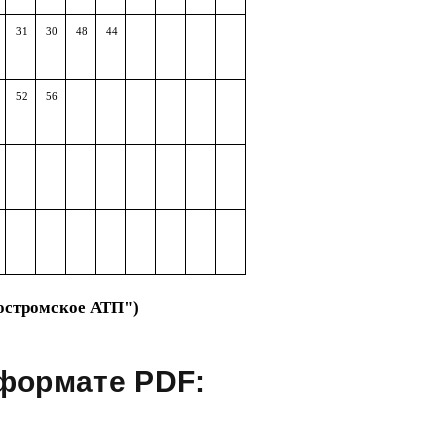
31
30
48
44
52
56
остромское АТП")
формате PDF: