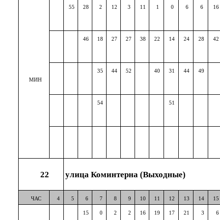
55
28
2
12
3
11
1
0
6
6
16
46
18
27
27
38
22
14
24
28
42
35
44
52
40
31
44
49
МИН
54
51
22
улица Коминтерна (Выходные)
ЧАС
4
5
6
7
8
9
10
11
12
13
14
15
15
0
2
2
16
19
17
21
3
6