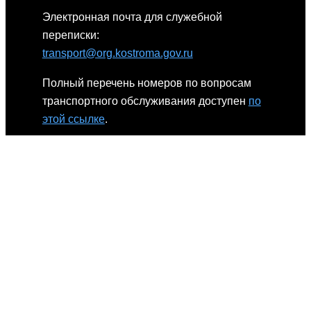
Электронная почта для служебной
переписки:
transport@org.kostroma.gov.ru
Полный перечень номеров по вопросам
транспортного обслуживания доступен
по
этой ссылке
.
Телефоны:
Приемная, служба кадров:
+7 920-392-00-
64
Бухгалтерия:
+7 920-390-76-07
Обратите внимание: указанные номера
предназначены только для профильных
вопросов. Жалобы по ним не принимаются.