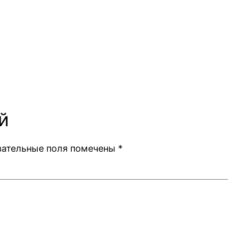
й
зательные поля помечены
*