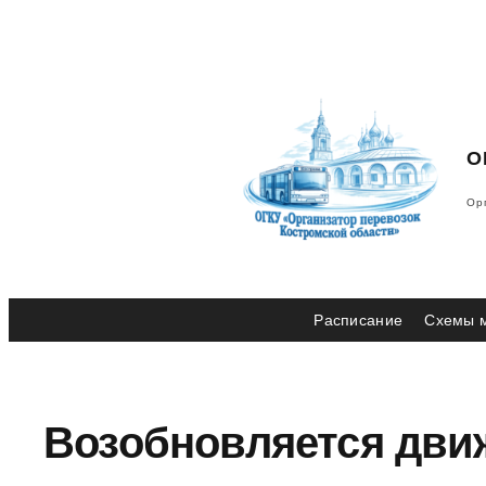
Перейти
к
содержимому
О
Ор
Расписание
Схемы 
Возобновляется дви