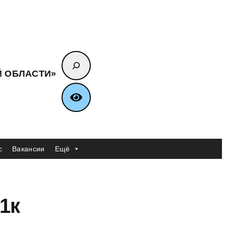
Поиск
Й ОБЛАСТИ»
с
Вакансии
Ещё
1к