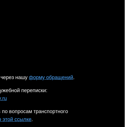
 через нашу
форму обращений
.
ужебной переписки:
.ru
 по вопросам транспортного
о этой ссылке
.