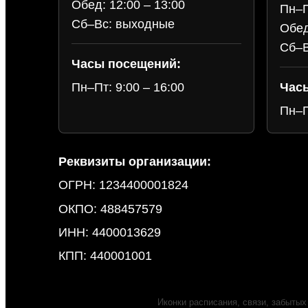
Обед: 12:00 – 13:00
Пн–П
Сб–Вс: выходные
Обед
Сб–В
Часы посещений:
Час
Пн–Пт: 9:00 – 16:00
Пн–П
Реквизиты организации:
ОГРН: 1234400001824
ОКПО: 488457579
ИНН: 4400013629
КПП: 440001001
Иконки расписания, связи, забытых