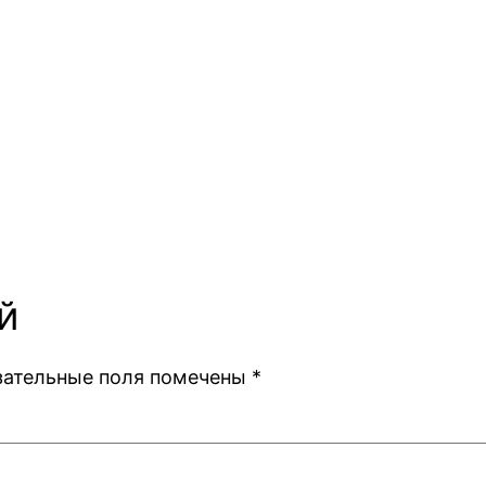
й
зательные поля помечены
*