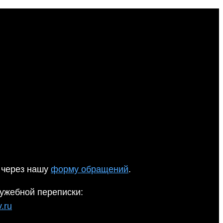
 через нашу
форму обращений
.
ужебной переписки:
.ru