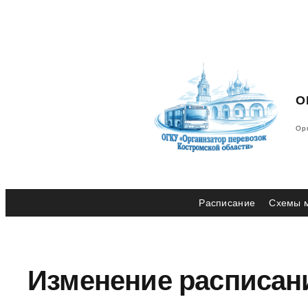
Перейти
к
содержимому
О
Ор
Расписание
Схемы 
Изменение расписани