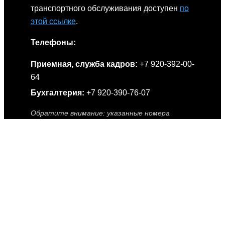
транспортного обслуживания доступен
по
этой ссылке
.
Телефоны:
Приемная, служба кадров:
+7 920-392-00-
64
Бухгалтерия:
+7 920-390-76-07
Обратите внимание: указанные номера
предназначены только для профильных
вопросов. Жалобы по ним не принимаются.
Посмотреть вакансии
Иконки расписания, связи, забытых вещей и инспектора от
Smashicons
|
Иконки геолокации от Vector Squad
—
предоставлены сервисом
Flaticon