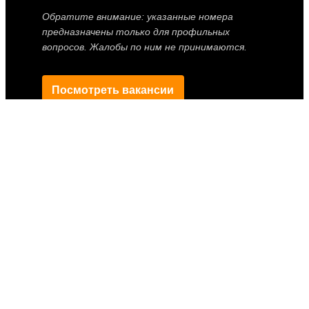
Обратите внимание: указанные номера
предназначены только для профильных
вопросов. Жалобы по ним не принимаются.
Посмотреть вакансии
Иконки расписания, связи, забытых вещей и инспектора от
Smashicons
|
Иконки геолокации от Vector Squad
—
предоставлены сервисом
Flaticon