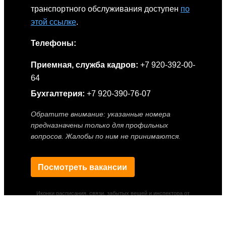
транспортного обслуживания доступен
по
этой ссылке
.
Телефоны:
Приемная, служба кадров:
+7 920-392-00-
64
Бухгалтерия:
+7 920-390-76-07
Обратите внимание: указанные номера
предназначены только для профильных
вопросов. Жалобы по ним не принимаются.
Посмотреть вакансии
Иконки расписания, связи, забытых вещей и инспектора от
Smashicons
|
Иконки геолокации от Vector Squad
—
предоставлены сервисом
Flaticon