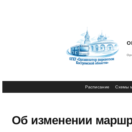
Перейти
к
содержимому
О
Ор
Расписание
Схемы 
Об изменении маршру