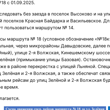
8 с 01.09.2025.
 следовать без заезда в поселок Высоково и на 
й поселков Красная Байдарка и Васильевское. Дл
т пользоваться маршрутом № 14.
сы маршрута № 18 (условное обозначение «№18к»
альная, через микрорайоны Давыдовские, далее 
ный), улице 2-я Волжская, Кинешемскому шоссе,
Зелёная (примыкание улицы Базовая). Остановочн
акже в районе перекрестка с улицей Льняной. Сп
 Зелёная и 2-я Волжская, а также обеспечат свя
ным рейсам до улиц Зелёной и 2-я Волжская буде
ое время.
лагается.