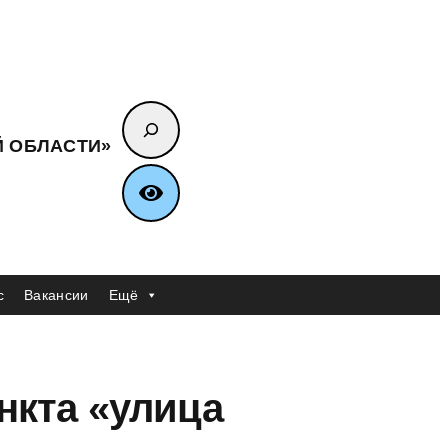
Поиск
Й ОБЛАСТИ»
с
Вакансии
Ещё
нкта «улица