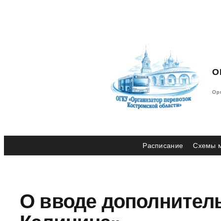
Перейти
к
содержимому
О
Ор
Расписание
Схемы 
О вводе дополнитель