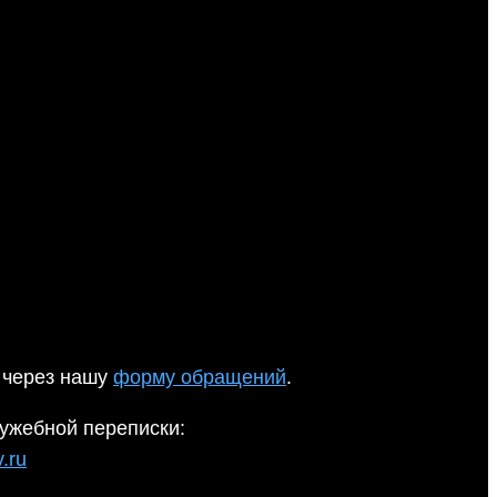
 через нашу
форму обращений
.
ужебной переписки:
.ru