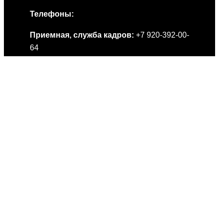
Телефоны:
Приемная, служба кадров:
+7 920-392-00-
64
Бухгалтерия:
+7 920-390-76-07
Обратите внимание: указанные номера
предназначены только для профильных
вопросов. Жалобы по ним не принимаются.
Посмотреть вакансии
Иконки расписания, связи, забытых вещей и инспектора от
Smashicons
|
Иконки геолокации от Vector Squad
—
предоставлены сервисом
Flaticon